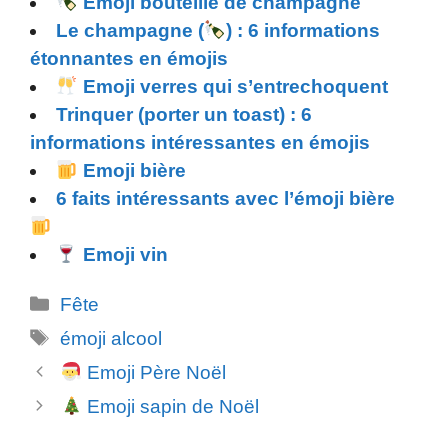
Emoji bouteille de champagne
Le champagne (
) : 6 informations
étonnantes en émojis
Emoji verres qui s’entrechoquent
Trinquer (porter un toast) : 6
informations intéressantes en émojis
Emoji bière
6 faits intéressants avec l’émoji bière
Emoji vin
Catégories
Fête
Étiquettes
émoji alcool
Emoji Père Noël
Emoji sapin de Noël