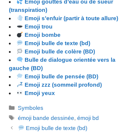
Emoji gouttes d’eau ou de sueur
(transpiration)
Emoji s’enfuir (partir à toute allure)
Emoji trou
Emoji bombe
Emoji bulle de texte (bd)
Emoji bulle de colère (BD)
Bulle de dialogue orientée vers la
gauche (BD)
Emoji bulle de pensée (BD)
Emoji zzz (sommeil profond)
Emoji yeux
Catégories
Symboles
Étiquettes
émoji bande dessinée
,
émoji bd
Emoji bulle de texte (bd)