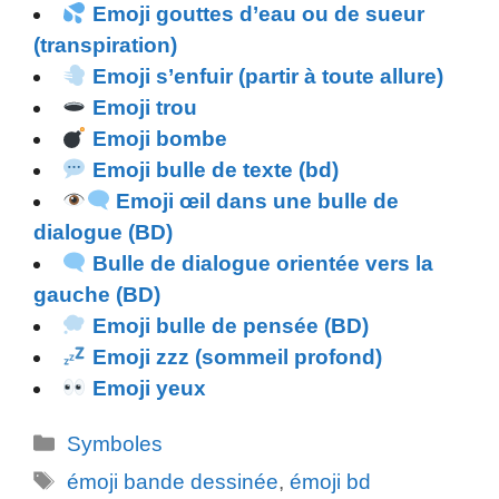
Emoji gouttes d’eau ou de sueur
(transpiration)
Emoji s’enfuir (partir à toute allure)
Emoji trou
Emoji bombe
Emoji bulle de texte (bd)
Emoji œil dans une bulle de
dialogue (BD)
Bulle de dialogue orientée vers la
gauche (BD)
Emoji bulle de pensée (BD)
Emoji zzz (sommeil profond)
Emoji yeux
Catégories
Symboles
Étiquettes
émoji bande dessinée
,
émoji bd