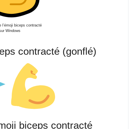
 l’émoji biceps contracté
sur Windows
ceps contracté (gonflé)
moji biceps contracté