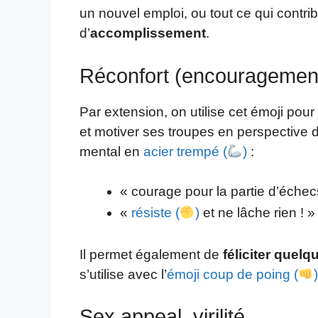
un nouvel emploi, ou tout ce qui contri
d’
accomplissement
.
Réconfort (encouragements,
Par extension, on utilise cet émoji pour
et motiver ses troupes en perspective d’
mental en
acier trempé (
)
:
« courage pour la partie d’échec
«
résiste (
)
et ne lâche rien ! 
Il permet également de
féliciter quelq
s’utilise avec l’
émoji coup de poing (
)
Sex appeal, virilité