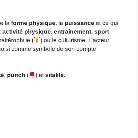
ue la
forme physique
, la
puissance
et ce qui
:
activité physique
,
entraînement
,
sport
,
’haltérophilie (
) ou le culturisme. L’acteur
 choisi comme symbole de son compte
té
,
punch
(
) et
vitalité
.