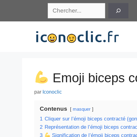
Aller
Rechercher
au
contenu
Emoji biceps co
par
Iconoclic
Contenus
masquer
1
Cliquer sur l’émoji biceps contracté (gon
2
Représentation de l’émoji biceps contrac
3
Signification de l’émoji biceps contra