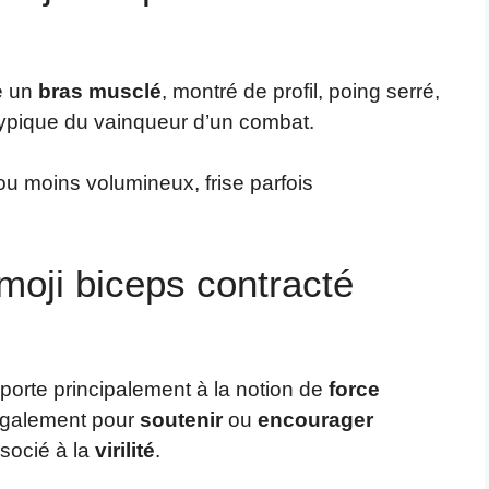
he un
bras musclé
, montré de profil, poing serré,
 typique du vainqueur d’un combat.
 ou moins volumineux, frise parfois
émoji biceps contracté
pporte principalement à la notion de
force
e également pour
soutenir
ou
encourager
ssocié à la
virilité
.