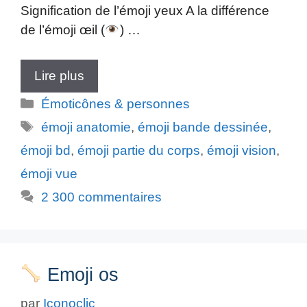
Signification de l’émoji yeux A la différence
de l’émoji œil (
) …
Lire plus
Catégories
Émoticônes & personnes
Étiquettes
émoji anatomie
,
émoji bande dessinée
,
émoji bd
,
émoji partie du corps
,
émoji vision
,
émoji vue
2 300 commentaires
Emoji os
par
Iconoclic