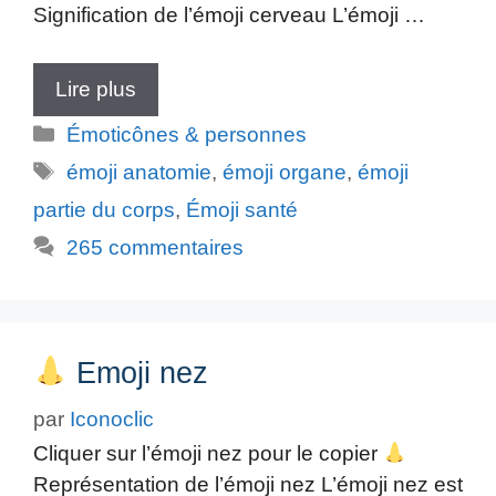
Signification de l’émoji cerveau L’émoji …
Lire plus
Catégories
Émoticônes & personnes
Étiquettes
émoji anatomie
,
émoji organe
,
émoji
partie du corps
,
Émoji santé
265 commentaires
Emoji nez
par
Iconoclic
Cliquer sur l’émoji nez pour le copier
Représentation de l’émoji nez L’émoji nez est