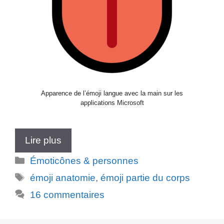
Apparence de l’émoji langue avec la main sur les
applications Microsoft
Lire plus
Catégories
Émoticônes & personnes
Étiquettes
émoji anatomie
,
émoji partie du corps
16 commentaires