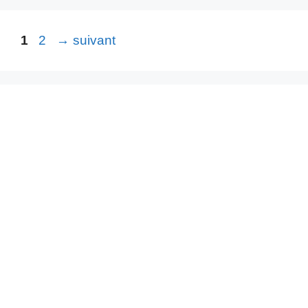
Page
Page
1
2
→
suivant