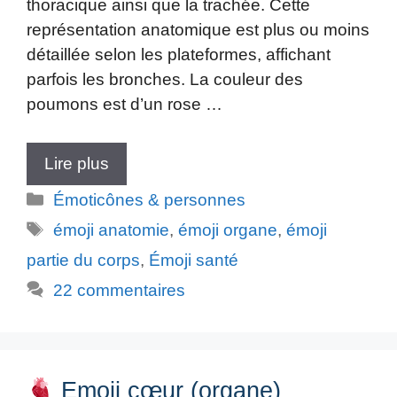
thoracique ainsi que la trachée. Cette
représentation anatomique est plus ou moins
détaillée selon les plateformes, affichant
parfois les bronches. La couleur des
poumons est d’un rose …
Lire plus
Catégories
Émoticônes & personnes
Étiquettes
émoji anatomie
,
émoji organe
,
émoji
partie du corps
,
Émoji santé
22 commentaires
Emoji cœur (organe)