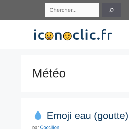
Aller
Rechercher
au
contenu
Météo
Emoji eau (goutte)
par
Coccilion