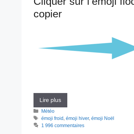
Cliquer sur l’émoji fl
copier
Lire plus
Catégories
Météo
Étiquettes
émoji froid
,
émoji hiver
,
émoji Noël
1 996 commentaires