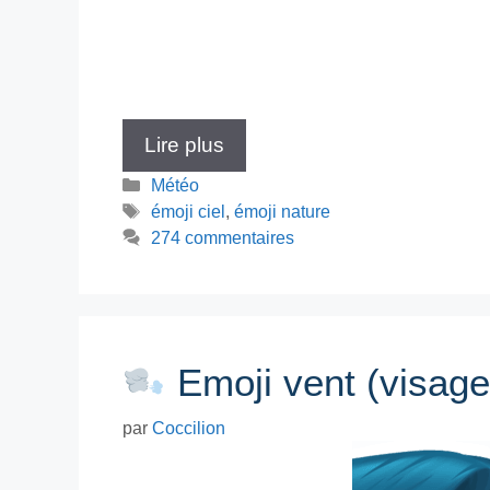
Lire plus
Catégories
Météo
Étiquettes
émoji ciel
,
émoji nature
274 commentaires
Emoji vent (visage
par
Coccilion