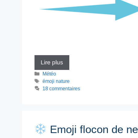
Lire plus
Catégories
Météo
Étiquettes
émoji nature
18 commentaires
Emoji flocon de ne