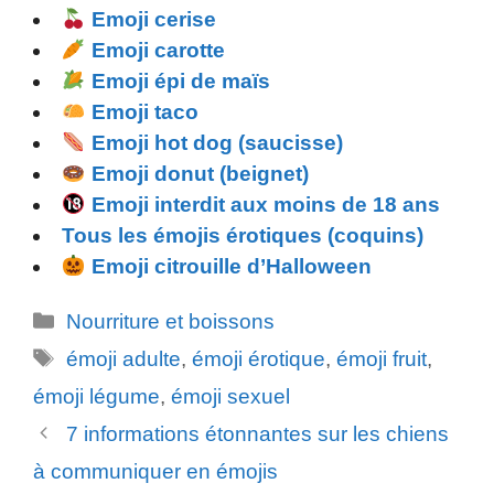
Emoji cerise
Emoji carotte
Emoji épi de maïs
Emoji taco
Emoji hot dog (saucisse)
Emoji donut (beignet)
Emoji interdit aux moins de 18 ans
Tous les émojis érotiques (coquins)
Emoji citrouille d’Halloween
Catégories
Nourriture et boissons
Étiquettes
émoji adulte
,
émoji érotique
,
émoji fruit
,
émoji légume
,
émoji sexuel
7 informations étonnantes sur les chiens
à communiquer en émojis