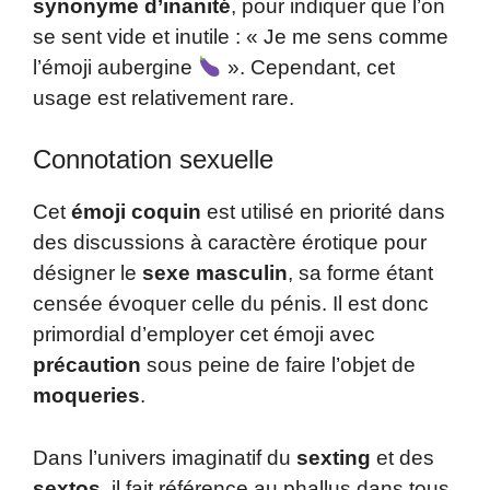
synonyme d’inanité
, pour indiquer que l’on
se sent vide et inutile : « Je me sens comme
l’émoji aubergine
». Cependant, cet
usage est relativement rare.
Connotation sexuelle
Cet
émoji coquin
est utilisé en priorité dans
des discussions à caractère érotique pour
désigner le
sexe masculin
, sa forme étant
censée évoquer celle du pénis. Il est donc
primordial d’employer cet émoji avec
précaution
sous peine de faire l’objet de
moqueries
.
Dans l’univers imaginatif du
sexting
et des
sextos
, il fait référence au phallus dans tous