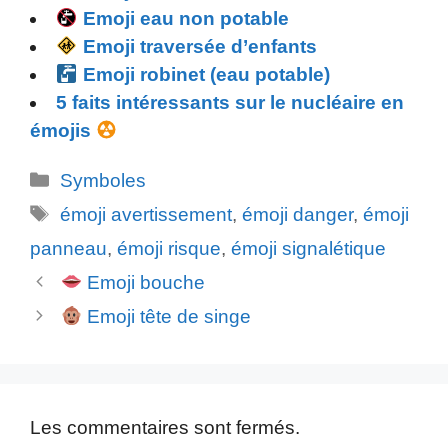
Emoji eau non potable
Emoji traversée d’enfants
Emoji robinet (eau potable)
5 faits intéressants sur le nucléaire en
émojis
Catégories
Symboles
Étiquettes
émoji avertissement
,
émoji danger
,
émoji
panneau
,
émoji risque
,
émoji signalétique
Emoji bouche
Emoji tête de singe
Les commentaires sont fermés.