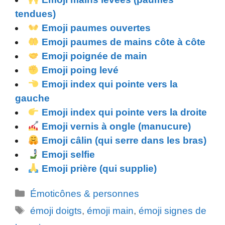
tendues)
Emoji paumes ouvertes
Emoji paumes de mains côte à côte
Emoji poignée de main
Emoji poing levé
Emoji index qui pointe vers la
gauche
Emoji index qui pointe vers la droite
Emoji vernis à ongle (manucure)
Emoji câlin (qui serre dans les bras)
Emoji selfie
Emoji prière (qui supplie)
Catégories
Émoticônes & personnes
Étiquettes
émoji doigts
,
émoji main
,
émoji signes de