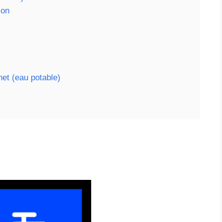
ion
net (eau potable)