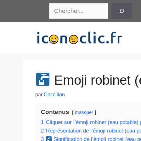
Aller
Rechercher
au
contenu
Emoji robinet (
par
Coccilion
Contenus
masquer
1
Cliquer sur l’émoji robinet (eau potable) 
2
Représentation de l’émoji robinet (eau p
3
Signification de l’émoji robinet (eau p