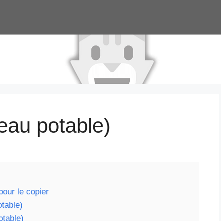
eau potable)
pour le copier
otable)
otable)