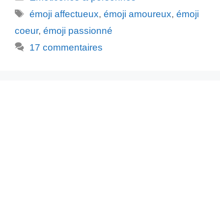
Étiquettes
émoji affectueux
,
émoji amoureux
,
émoji
coeur
,
émoji passionné
17 commentaires