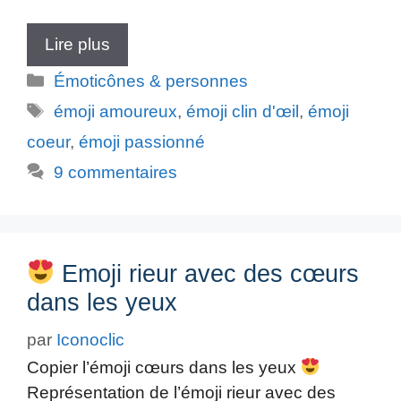
Lire plus
Catégories
Émoticônes & personnes
Étiquettes
émoji amoureux
,
émoji clin d'œil
,
émoji
coeur
,
émoji passionné
9 commentaires
Emoji rieur avec des cœurs
dans les yeux
par
Iconoclic
Copier l’émoji cœurs dans les yeux
Représentation de l’émoji rieur avec des