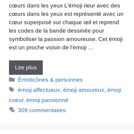
cœurs dans les yeux L’émoji rieur avec des
cœurs dans les yeux est représenté avec un
cœur superposé sur chaque œil et reprend
les codes de la bande dessinée pour
symboliser la passion amoureuse. Cet émoji
est un proche voisin de l’émoji …
Lire plus
Catégories
Émoticônes & personnes
Étiquettes
émoji affectueux
,
émoji amoureux
,
émoji
coeur
,
émoji passionné
309 commentaires