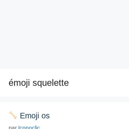
émoji squelette
Emoji os
par
Iconoclic