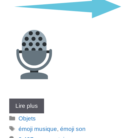
Lire plus
Catégories
Objets
Étiquettes
émoji musique
,
émoji son