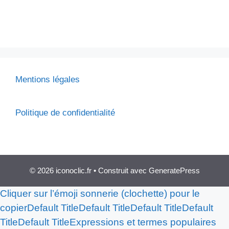
Mentions légales
Politique de confidentialité
© 2026 iconoclic.fr
• Construit avec
GeneratePress
Cliquer sur l’émoji sonnerie (clochette) pour le
copier
Default Title
Default Title
Default Title
Default
Title
Default Title
Expressions et termes populaires