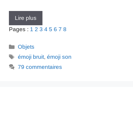
Lire plus
Pages :
1
2
3
4
5
6
7
8
Catégories
Objets
Étiquettes
émoji bruit
,
émoji son
79 commentaires