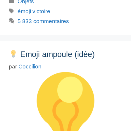
Catégories
Objets
Étiquettes
émoji victoire
5 833 commentaires
Emoji ampoule (idée)
par
Coccilion