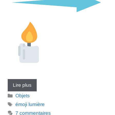
Lire plus
Catégories
Objets
Étiquettes
émoji lumière
7 commentaires