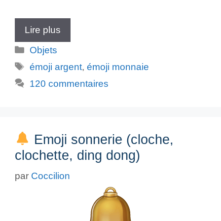
Lire plus
Catégories
Objets
Étiquettes
émoji argent
,
émoji monnaie
120 commentaires
Emoji sonnerie (cloche,
clochette, ding dong)
par
Coccilion