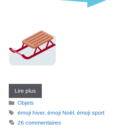
Lire plus
Catégories
Objets
Étiquettes
émoji hiver
,
émoji Noël
,
émoji sport
26 commentaires