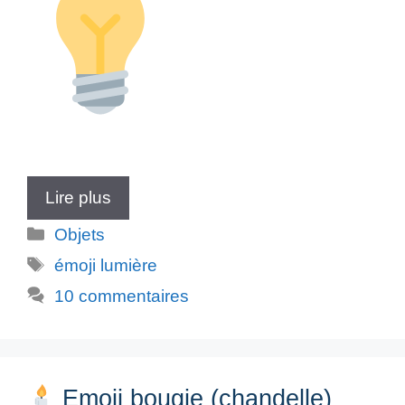
Lire plus
Catégories
Objets
Étiquettes
émoji lumière
10 commentaires
Emoji bougie (chandelle)