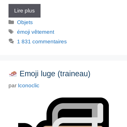
Lire plus
Catégories
Objets
Étiquettes
émoji vêtement
1 831 commentaires
Emoji luge (traineau)
par
Iconoclic