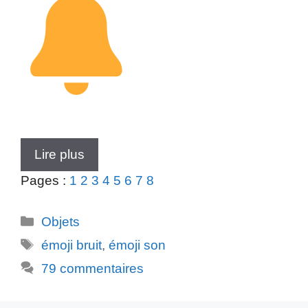
Lire plus
Pages :
1
2
3
4
5
6
7
8
Catégories
Objets
Étiquettes
émoji bruit
,
émoji son
79 commentaires