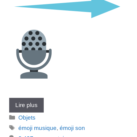
Lire plus
Catégories
Objets
Étiquettes
émoji musique
,
émoji son