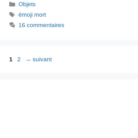
Catégories
Objets
Étiquettes
émoji mort
16 commentaires
Page
Page
1
2
→
suivant