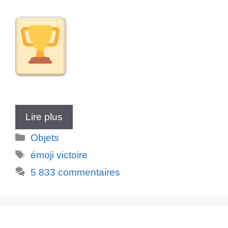
Lire plus
Catégories
Objets
Étiquettes
émoji victoire
5 833 commentaires